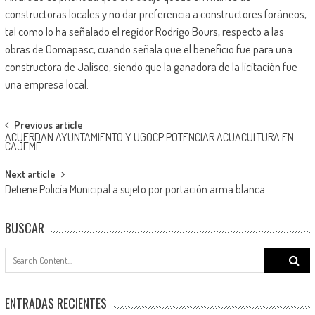
constructoras locales y no dar preferencia a constructores foráneos,
tal como lo ha señalado el regidor Rodrigo Bours, respecto a las
obras de Oomapasc, cuando señala que el beneficio fue para una
constructora de Jalisco, siendo que la ganadora de la licitación fue
una empresa local.
Post
Previous article
ACUERDAN AYUNTAMIENTO Y UGOCP POTENCIAR ACUACULTURA EN
navigation
CAJEME
Next article
Detiene Policía Municipal a sujeto por portación arma blanca
BUSCAR
Search
for:
ENTRADAS RECIENTES