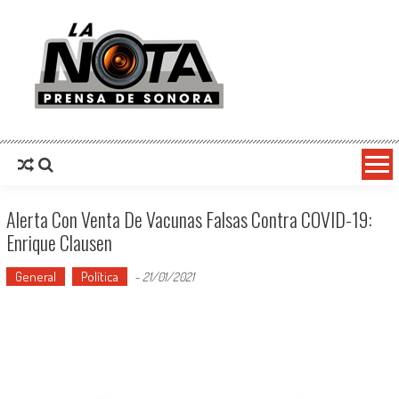
La Nota Prensa De Sonora
Noticias del día
Alerta Con Venta De Vacunas Falsas Contra COVID-19:
Enrique Clausen
General
Política
-
21/01/2021