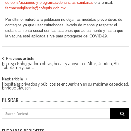
cofepris/acciones-y-programas/
denuncias-sanitarias
o al e-mail:
farmacovigilancia@cofepris.
gob.mx
.
Por último, reiteró a la población no dejar las medidas preventivas de
contagios ya que usar cubrebocas, lavado de manos y respetar el
distanciamiento social son las acciones que actualmente y hasta que
la vacuna esté aplicada sirve para protegerse del COVID-19.
Post
Previous article
Entrega Gobernadora obras, becas y apoyos en Altar, Oquitoa, Átil,
navigation
Tubutama y Sáric
Next article
Hospitales privados y públicos se encuentran en su máxima capacidad:
Enrique Clausen
BUSCAR
Search
for: