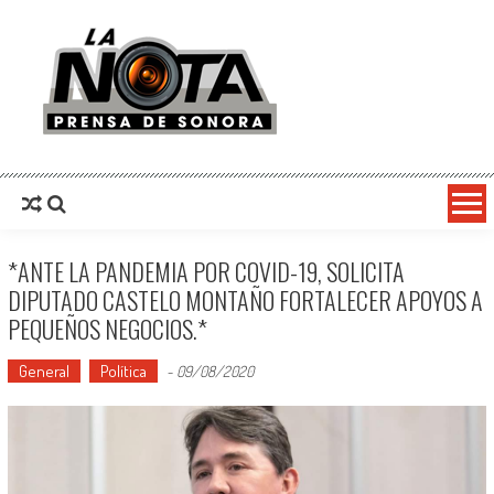
La Nota Prensa De Sonora
Noticias del día
*ANTE LA PANDEMIA POR COVID-19, SOLICITA
DIPUTADO CASTELO MONTAÑO FORTALECER APOYOS A
PEQUEÑOS NEGOCIOS.*
General
Política
-
09/08/2020