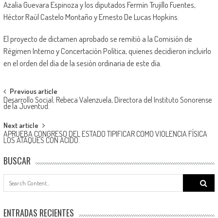
Azalia Guevara Espinoza y los diputados Fermín Trujillo Fuentes,
Héctor Raúl Castelo Montaño y Ernesto De Lucas Hopkins.
El proyecto de dictamen aprobado se remitió a la Comisión de
Régimen Interno y Concertación Política, quienes decidieron incluirlo
en el orden del día de la sesión ordinaria de este día.
Post
Previous article
Desarrollo Social; Rebeca Valenzuela, Directora del Instituto Sonorense
navigation
de la Juventud.
Next article
APRUEBA CONGRESO DEL ESTADO TIPIFICAR COMO VIOLENCIA FÍSICA
LOS ATAQUES CON ÁCIDO.
BUSCAR
Search
for:
ENTRADAS RECIENTES