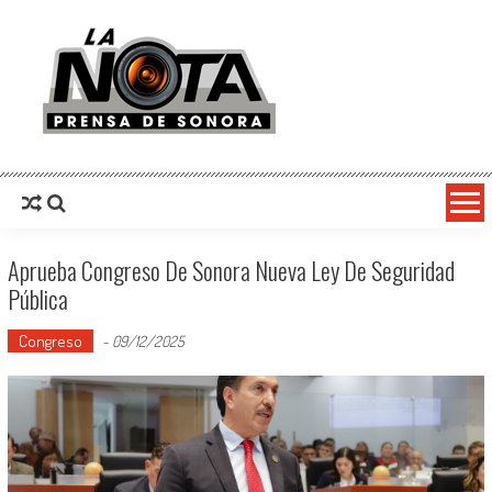
La Nota Prensa De Sonora
Noticias del día
Aprueba Congreso De Sonora Nueva Ley De Seguridad
Pública
Congreso
-
09/12/2025