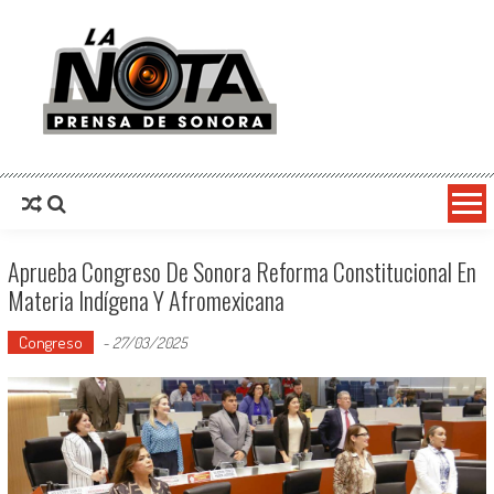
La Nota Prensa De Sonora
Noticias del día
Aprueba Congreso De Sonora Reforma Constitucional En
Materia Indígena Y Afromexicana
Congreso
-
27/03/2025