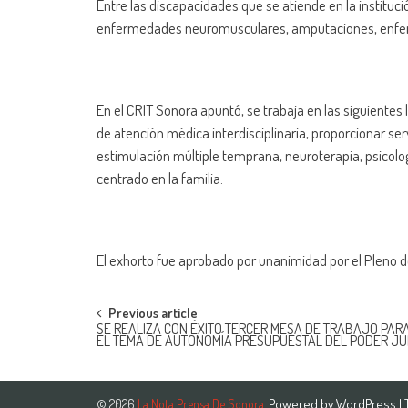
Entre las discapacidades que se atiende en la institución
enfermedades neuromusculares, amputaciones, enferm
En el CRIT Sonora apuntó, se trabaja en las siguientes
de atención médica interdisciplinaria, proporcionar serv
estimulación múltiple temprana, neuroterapia, psicologí
centrado en la familia.
El exhorto fue aprobado por unanimidad por el Pleno d
Post
Previous article
SE REALIZA CON ÉXITO TERCER MESA DE TRABAJO PAR
EL TEMA DE AUTONOMÍA PRESUPUESTAL DEL PODER JU
navigation
Powered by
WordPress
|
© 2026
La Nota Prensa De Sonora