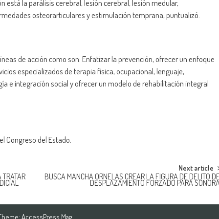
 está la parálisis cerebral, lesión cerebral, lesión medular,
edades osteorarticulares y estimulación temprana, puntualizó.
 líneas de acción como son: Enfatizar la prevención, ofrecer un enfoque
icios especializados de terapia física, ocupacional, lenguaje,
a e integración social y ofrecer un modelo de rehabilitación integral
el Congreso del Estado.
Next article
A TRATAR
BUSCA MANCHA ORNELAS CREAR LA FIGURA DE DELITO D
DICIAL
DESPLAZAMIENTO FORZADO PARA SONOR
 Theme:
AccessPress Mag