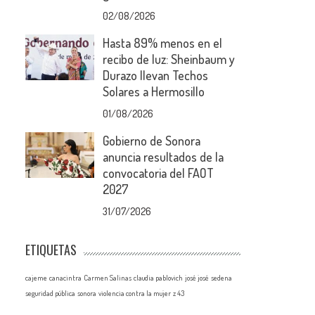
02/08/2026
Hasta 89% menos en el
recibo de luz: Sheinbaum y
Durazo llevan Techos
Solares a Hermosillo
01/08/2026
Gobierno de Sonora
anuncia resultados de la
convocatoria del FAOT
2027
31/07/2026
ETIQUETAS
cajeme
canacintra
Carmen Salinas
claudia pablovich
josé josé
sedena
seguridad pública
sonora
violencia contra la mujer
z 43