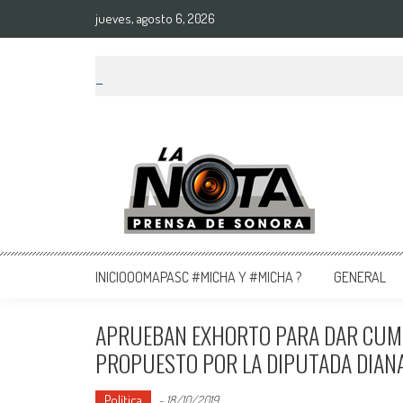
jueves, agosto 6, 2026
La Nota Prensa De Sonora
Noticias del día
INICIOOOMAPASC #MICHA Y #MICHA ?
GENERAL
APRUEBAN EXHORTO PARA DAR CUMPL
PROPUESTO POR LA DIPUTADA DIANA
Política
-
18/10/2019