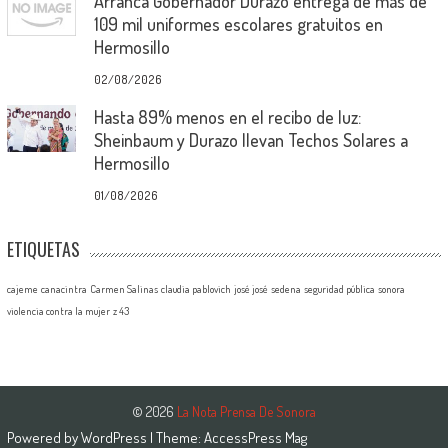
Arranca Gobernador Durazo entrega de más de
109 mil uniformes escolares gratuitos en
Hermosillo
02/08/2026
Hasta 89% menos en el recibo de luz:
Sheinbaum y Durazo llevan Techos Solares a
Hermosillo
01/08/2026
ETIQUETAS
cajeme
canacintra
Carmen Salinas
claudia pablovich
josé josé
sedena
seguridad pública
sonora
violencia contra la mujer
z 43
© 2026
La Nota Prensa De Sonora
Powered by
WordPress
| Theme:
AccessPress Mag