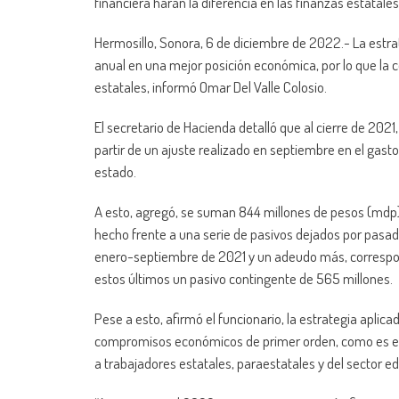
financiera harán la diferencia en las finanzas estatales
Hermosillo, Sonora, 6 de diciembre de 2022.- La estra
anual en una mejor posición económica, por lo que la co
estatales, informó Omar Del Valle Colosio.
El secretario de Hacienda detalló que al cierre de 2021
partir de un ajuste realizado en septiembre en el gast
estado.
A esto, agregó, se suman 844 millones de pesos (
mdp
hecho frente a una serie de pasivos dejados por pasa
enero-septiembre
de 2021 y un adeudo más, correspo
estos últimos un pasivo contingente de 565 millones.
Pese a esto, afirmó el funcionario, la estrategia aplica
compromisos económicos de primer orden, como es el 
a trabajadores estatales, paraestatales y del sector e