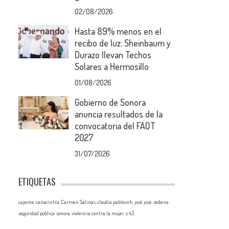
02/08/2026
Hasta 89% menos en el
recibo de luz: Sheinbaum y
Durazo llevan Techos
Solares a Hermosillo
01/08/2026
Gobierno de Sonora
anuncia resultados de la
convocatoria del FAOT
2027
31/07/2026
ETIQUETAS
cajeme
canacintra
Carmen Salinas
claudia pablovich
josé josé
sedena
seguridad pública
sonora
violencia contra la mujer
z 43