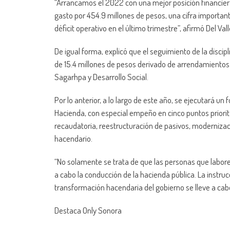
“Arrancamos el 2022 con una mejor posición financiera
gasto por 454.9 millones de pesos, una cifra importan
déficit operativo en el último trimestre”, afirmó Del Vall
De igual forma, explicó que el seguimiento de la discip
de 15.4 millones de pesos derivado de arrendamientos 
Sagarhpa
y Desarrollo Social.
Por lo anterior, a lo largo de este año, se ejecutará un
Hacienda, con especial empeño en cinco puntos prioritar
recaudatoria, reestructuración de pasivos, modernizac
hacendario
.
“No solamente se trata de que las personas que
labor
a cabo la conducción de la hacienda pública. La instruc
transformación hacendaria del gobierno se lleve a cabo 
Destaca
Only
Sonora