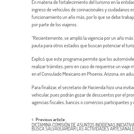
En materia de fortalecimiento del turismo en la entida
ingreso de vehículos de connacionales y ciudadanos es
funcionamiento un año más, por lo que se debe trabaj
por parte de los viajeros.
“Recientemente, se amplió la vigencia por un año más d
pauta para otros estados que buscan potenciar el turis
Explicó que este programa permite que los automóviles
realizar trámites, pero en caso de requerirse un viaje
en el Consulado Mexicano en Phoenix, Arizona, en adua
Para finalizar, el secretario de Hacienda hizo una invi
vehicular, pues podrán gozar de descuentos por el pron
agencias fiscales, bancos o comercios participantes y d
Post
Previous article
DICTAMINA COMISIÓN DE ASUNTOS INDÍGENAS INICIATIV
BUSCA SALVAGUARDAR LAS ACTIVIDADES ARTESANALE
navigation