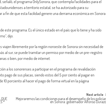
d, señaló, el programa
Only
Sonora, que contempla facilidades para el
tadounidenses a territorio estatal, se ha autorizado para su
ar a fin de que esta facilidad genere una derrama económica en Sonora
e este programa. Es el único estado en el país que lo tiene y ha sido
mo”, dijo.
 viajen libremente por la región noroeste de Sonora sin necesidad de
 más al sur, se puede tramitar un permiso por medio de un
pre-registro
nas o bien, por medio de internet.
tación a los sonorenses a participar en el programa de revalidación
to pago de sus placas, siendo estos del 5 por ciento al pagar en
e 10 porciento al hacer el pago de forma virtual en la página
Next article
A QUE
Mejoraremos las condiciones para el desempeño de los policía
S.*
en Sonora: gobernador Alfonso Duraz