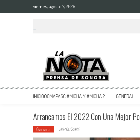
viernes, agosto 7, 2026
La Nota Prensa De Sonora
Noticias del día
INICIOOOMAPASC #MICHA Y #MICHA ?
GENERAL
Arrancamos El 2022 Con Una Mejor Posi
General
-
06/01/2022