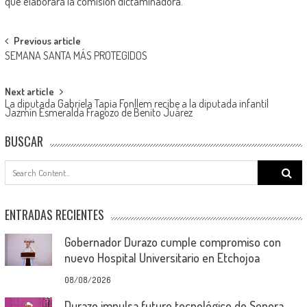
que elaborará la comisión dictaminadora.
Post
Previous article
SEMANA SANTA MÁS PROTEGIDOS
navigation
Next article
La diputada Gabriela Tapia Fonllem recibe a la diputada infantil
Jazmín Esmeralda Fragozo de Benito Juárez
BUSCAR
Search
for:
ENTRADAS RECIENTES
Gobernador Durazo cumple compromiso con
nuevo Hospital Universitario en Etchojoa
08/08/2026
Durazo impulsa futuro tecnológico de Sonora