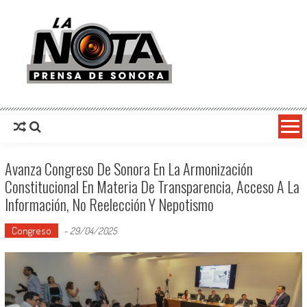
La Nota Prensa De Sonora
Noticias del día
Avanza Congreso De Sonora En La Armonización
Constitucional En Materia De Transparencia, Acceso A La
Información, No Reelección Y Nepotismo
Congreso
-
29/04/2025