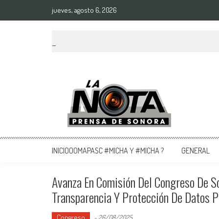
jueves, agosto 6, 2026
La Nota Prensa De Sonora
Noticias del día
INICIOOOMAPASC #MICHA Y #MICHA ?
GENERAL
Avanza En Comisión Del Congreso De S
Transparencia Y Protección De Datos P
Congreso
-
26/08/2025