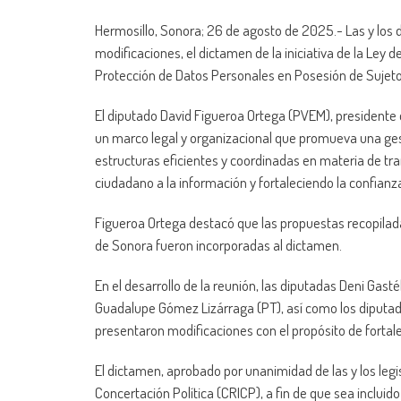
Hermosillo, Sonora; 26 de agosto de 2025.- Las y los 
modificaciones, el dictamen de la iniciativa de la Ley 
Protección de Datos Personales en Posesión de Sujeto
El diputado David Figueroa Ortega (PVEM), presidente 
un marco legal y organizacional que promueva una gest
estructuras eficientes y coordinadas en materia de tr
ciudadano a la información y fortaleciendo la confianza
Figueroa Ortega destacó que las propuestas recopilad
de Sonora fueron incorporadas al dictamen.
En el desarrollo de la reunión, las diputadas Deni Ga
Guadalupe Gómez Lizárraga (PT), así como los diputad
presentaron modificaciones con el propósito de fortal
El dictamen, aprobado por unanimidad de las y los leg
Concertación Política (CRICP), a fin de que sea incluid