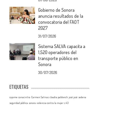
Gobierno de Sonora
anuncia resultados de la
convocatoria del FAOT
2027
31/07/2026
Sistema SALVA capacita a
1,520 operadores del
transporte público en
Sonora
30/07/2026
ETIQUETAS
cajeme
canacintra
Carmen Salinas
claudia pablovich
josé josé
sedena
seguridad pública
sonora
violencia contra la mujer
z 43