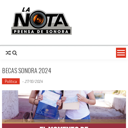
La Nota Prensa De Sonora
Noticias del día
BECAS SONORA 2024
Política
-
27/10/2024