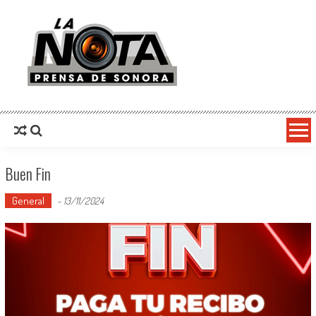
La Nota Prensa De Sonora
Noticias del día
Buen Fin
General
-
13/11/2024