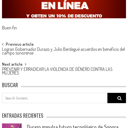
Buen fin
Post
Previous article
Logran Gobernador Durazo y Julio Berdegué acuerdos en beneficio del
navigation
campo sonorense
Next article
PREVENIR Y ERRADICAR LA VIOLENCIA DE GÉNERO CONTRA LAS
MUJERES
BUSCAR
Search
for:
ENTRADAS RECIENTES
Durazo impulsa futuro tecnológico de Sonora