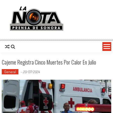
La Nota Prensa De Sonora
Noticias del día
Cajeme Registra Cinco Muertes Por Calor En Julio
General
-
20/07/2024