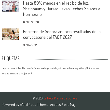
Hasta 89% menos en el recibo de luz:
Sheinbaum y Durazo llevan Techos Solares a
Hermosillo
01/08/2026
Gobierno de Sonora anuncia resultados de la
convocatoria del FAOT 2027
31/07/2026
ETIQUETAS
cajeme
canacintra
Carmen Salinas
claudia pablovich
josé josé
sedena
seguridad pública
sonora
violencia contra la mujer
z 43
© 2026
La Nota Prensa De Sonora
Powered by
WordPress
| Theme:
AccessPress Mag