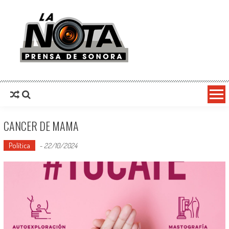
La Nota Prensa De Sonora
Noticias del día
CANCER DE MAMA
Política
-
22/10/2024