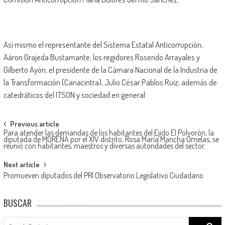
Así mismo el representante del Sistema Estatal Anticorrupción,
Aáron Grajeda Bustamante; los regidores Rosendo Arrayales y
Gilberto Ayón; el presidente de la Cámara Nacional de la Industria de
la Transformación (Canacintra), Julio César Pablos Ruiz; además de
catedráticos del ITSON y sociedad en general.
Post
Previous article
Para atender las demandas de los habitantes del Ejido El Polvorón, la
navigation
diputada de MORENA por el XIV distrito, Rosa María Mancha Ornelas, se
reunió con habitantes, maestros y diversas autoridades del sector.
Next article
Promueven diputados del PRI Observatorio Legislativo Ciudadano
BUSCAR
Search