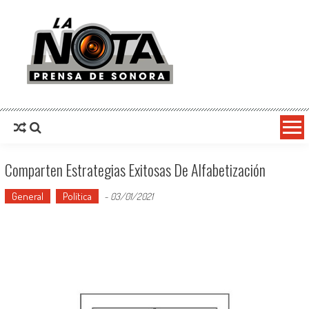
La Nota Prensa De Sonora
Noticias del día
Comparten Estrategias Exitosas De Alfabetización
General
Política
-
03/01/2021