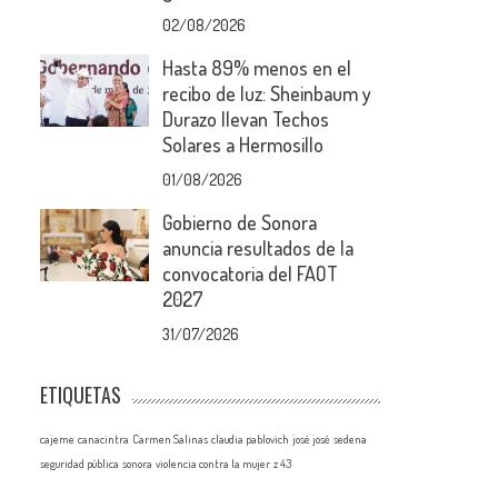
02/08/2026
Hasta 89% menos en el
recibo de luz: Sheinbaum y
Durazo llevan Techos
Solares a Hermosillo
01/08/2026
Gobierno de Sonora
anuncia resultados de la
convocatoria del FAOT
2027
31/07/2026
ETIQUETAS
cajeme
canacintra
Carmen Salinas
claudia pablovich
josé josé
sedena
seguridad pública
sonora
violencia contra la mujer
z 43