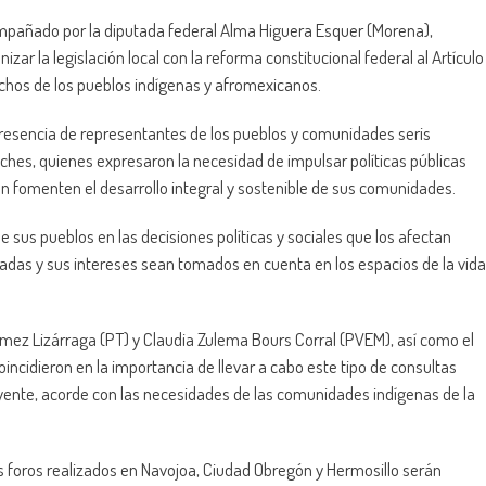
mpañado por la diputada federal Alma Higuera Esquer (Morena),
izar la legislación local con la reforma constitucional federal al Artículo
echos de los pueblos indígenas y afromexicanos.
 presencia de representantes de los pueblos y comunidades seris
es, quienes expresaron la necesidad de impulsar políticas públicas
n fomenten el desarrollo integral y sostenible de sus comunidades.
 sus pueblos en las decisiones políticas y sociales que los afectan
adas y sus intereses sean tomados en cuenta en los espacios de la vida
mez Lizárraga (PT) y Claudia Zulema Bours Corral (PVEM), así como el
ncidieron en la importancia de llevar a cabo este tipo de consultas
luyente, acorde con las necesidades de las comunidades indígenas de la
 foros realizados en Navojoa, Ciudad Obregón y Hermosillo serán