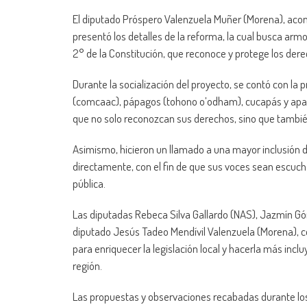
El diputado Próspero Valenzuela Muñer (Morena), aco
presentó los detalles de la reforma, la cual busca armon
2° de la Constitución, que reconoce y protege los der
Durante la socialización del proyecto, se contó con la
(comcaac), pápagos (tohono o’odham), cucapás y apach
que no solo reconozcan sus derechos, sino que tambié
Asimismo, hicieron un llamado a una mayor inclusión de
directamente, con el fin de que sus voces sean escuch
pública.
Las diputadas Rebeca Silva Gallardo (NAS), Jazmín Gó
diputado Jesús Tadeo Mendívil Valenzuela (Morena), coi
para enriquecer la legislación local y hacerla más inc
región.
Las propuestas y observaciones recabadas durante los