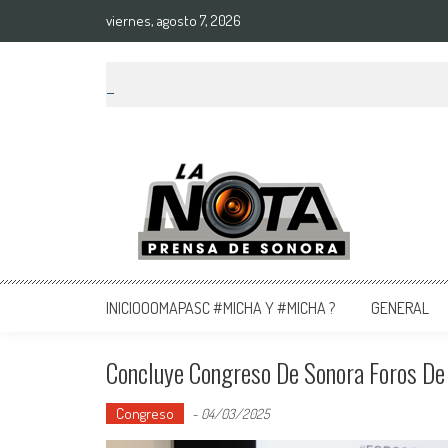
viernes, agosto 7, 2026
La Nota Prensa De Sonora
Noticias del día
INICIOOOMAPASC #MICHA Y #MICHA ?
GENERAL
Concluye Congreso De Sonora Foros De 
Congreso
-
04/03/2025