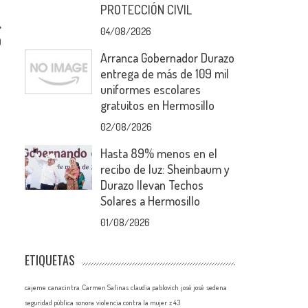
PROTECCIÓN CIVIL
04/08/2026
O
Arranca Gobernador Durazo
entrega de más de 109 mil
uniformes escolares
gratuitos en Hermosillo
02/08/2026
Hasta 89% menos en el
recibo de luz: Sheinbaum y
Durazo llevan Techos
Solares a Hermosillo
01/08/2026
ETIQUETAS
cajeme
canacintra
Carmen Salinas
claudia pablovich
josé josé
sedena
seguridad pública
sonora
violencia contra la mujer
z 43