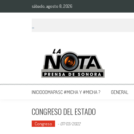
sábado, agosto 8, 2026
La Nota Prensa De Sonora
Noticias del día
INICIOOOMAPASC #MICHA Y #MICHA ?
GENERAL
CONGRESO DEL ESTADO
Congreso
-
07/03/2022