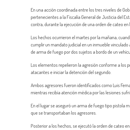
En una acción coordinada entre los tres niveles de Gob
pertenecientes a la Fiscalía General de Justicia del 
contra, durante la ejecución de una orden de cateo en l
Los hechos ocurrieron el martes por la mañana, cuando
cumplir un mandato judicial en un inmueble vinculado a 
de arma de fuego por dos sujetos a bordo de un vehíc
Los elementos repelieron la agresión conforme a los pr
atacantes e iniciar la detención del segundo.
Ambos agresores fueron identificados como Luis Fernand
mientras recibía atención médica por las lesiones sufr
En el lugar se aseguró un arma de fuego tipo pistola 
que se transportaban los agresores.
Posterior a los hechos, se ejecutó la orden de cateo e