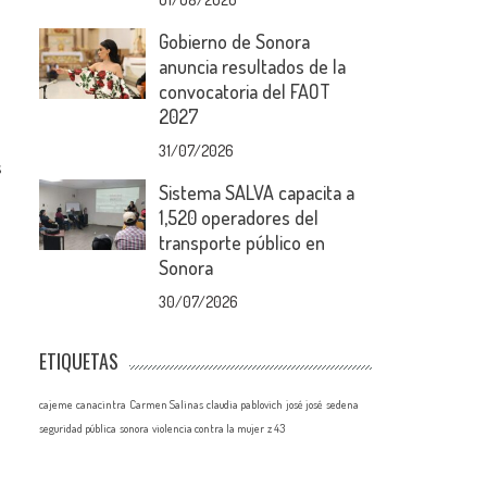
Gobierno de Sonora
anuncia resultados de la
convocatoria del FAOT
2027
31/07/2026
s
Sistema SALVA capacita a
1,520 operadores del
transporte público en
Sonora
30/07/2026
ETIQUETAS
cajeme
canacintra
Carmen Salinas
claudia pablovich
josé josé
sedena
seguridad pública
sonora
violencia contra la mujer
z 43