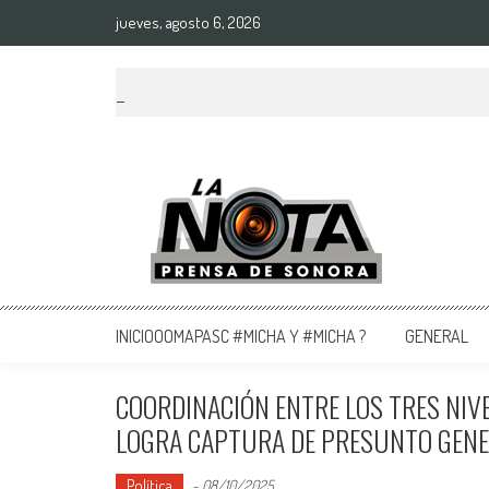
jueves, agosto 6, 2026
La Nota Prensa De Sonora
Noticias del día
INICIOOOMAPASC #MICHA Y #MICHA ?
GENERAL
COORDINACIÓN ENTRE LOS TRES NIVE
LOGRA CAPTURA DE PRESUNTO GENER
Política
-
08/10/2025