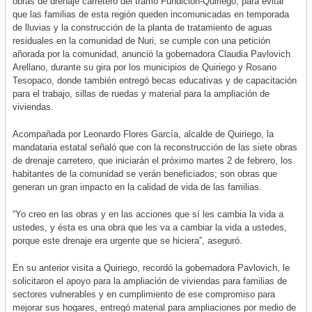
obras de drenaje carretero del tramo Fundición-Quiriego, para evitar
que las familias de esta región queden incomunicadas en temporada
de lluvias y la construcción de la planta de tratamiento de aguas
residuales en la comunidad de Nuri, se cumple con una petición
añorada por la comunidad, anunció la gobernadora Claudia Pavlovich
Arellano, durante su gira por los municipios de Quiriego y Rosario
Tesopaco, donde también entregó becas educativas y de capacitación
para el trabajo, sillas de ruedas y material para la ampliación de
viviendas.
Acompañada por Leonardo Flores García, alcalde de Quiriego, la
mandataria estatal señaló que con la reconstrucción de las siete obras
de drenaje carretero, que iniciarán el próximo martes 2 de febrero, los
habitantes de la comunidad se verán beneficiados; son obras que
generan un gran impacto en la calidad de vida de las familias.
“Yo creo en las obras y en las acciones que sí les cambia la vida a
ustedes, y ésta es una obra que les va a cambiar la vida a ustedes,
porque este drenaje era urgente que se hiciera”, aseguró.
En su anterior visita a Quiriego, recordó la gobernadora Pavlovich, le
solicitaron el apoyo para la ampliación de viviendas para familias de
sectores vulnerables y en cumplimiento de ese compromiso para
mejorar sus hogares, entregó material para ampliaciones por medio de