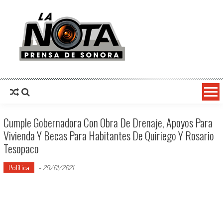
La Nota Prensa De Sonora
Noticias del día
Cumple Gobernadora Con Obra De Drenaje, Apoyos Para
Vivienda Y Becas Para Habitantes De Quiriego Y Rosario
Tesopaco
Política
-
29/01/2021