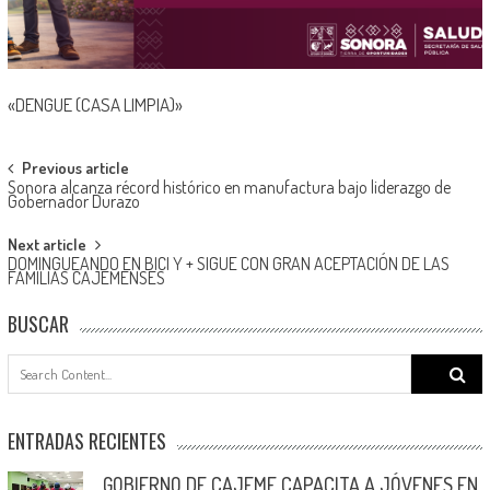
«DENGUE (CASA LIMPIA)»
Post
Previous article
Sonora alcanza récord histórico en manufactura bajo liderazgo de
navigation
Gobernador Durazo
Next article
DOMINGUEANDO EN BICI Y + SIGUE CON GRAN ACEPTACIÓN DE LAS
FAMILIAS CAJEMENSES
BUSCAR
Search
for:
ENTRADAS RECIENTES
GOBIERNO DE CAJEME CAPACITA A JÓVENES EN