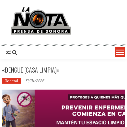
La Nota Prensa De Sonora
Noticias del día
«DENGUE (CASA LIMPIA)»
General
-
12/04/2026