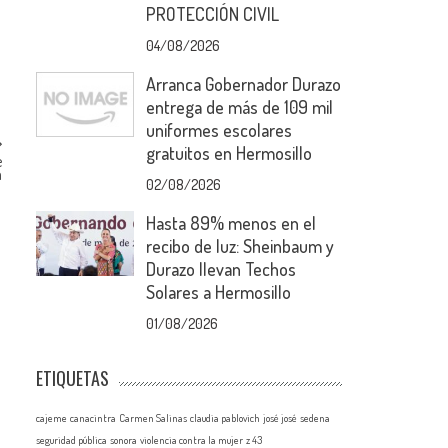
PROTECCIÓN CIVIL
04/08/2026
Arranca Gobernador Durazo
entrega de más de 109 mil
uniformes escolares
gratuitos en Hermosillo
e
a
02/08/2026
Hasta 89% menos en el
recibo de luz: Sheinbaum y
Durazo llevan Techos
Solares a Hermosillo
01/08/2026
ETIQUETAS
cajeme
canacintra
Carmen Salinas
claudia pablovich
josé josé
sedena
seguridad pública
sonora
violencia contra la mujer
z 43