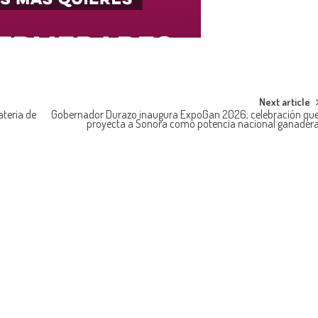
Next article
teria de
Gobernador Durazo inaugura ExpoGan 2026; celebración qu
proyecta a Sonora como potencia nacional ganader