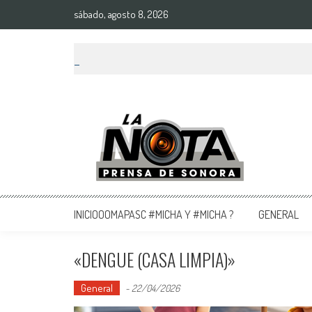
sábado, agosto 8, 2026
La Nota Prensa De Sonora
Noticias del día
INICIOOOMAPASC #MICHA Y #MICHA ?
GENERAL
«DENGUE (CASA LIMPIA)»
General
-
22/04/2026