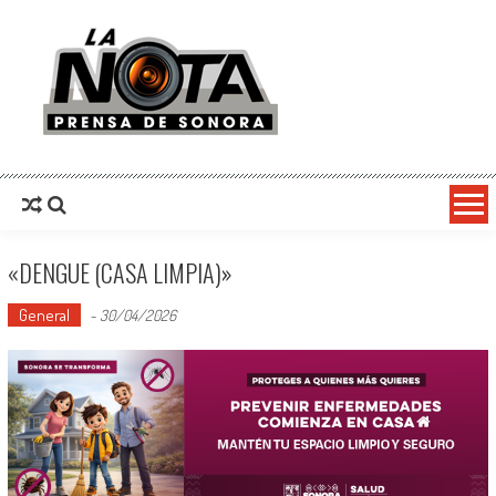
La Nota Prensa De Sonora
Noticias del día
«DENGUE (CASA LIMPIA)»
General
-
30/04/2026