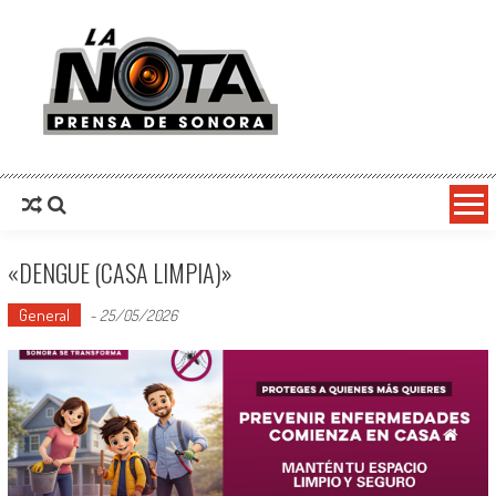
La Nota Prensa De Sonora
Noticias del día
«DENGUE (CASA LIMPIA)»
General
-
25/05/2026