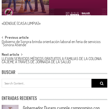
«DENGUE (CASA LIMPIA)»
Post
Previous article
Gobierno de Sonora brinda orientación laboral en feria de servicios
navigation
“Sonora Atiende”
Next article
LLEVAN SERVICIOS MÉDICOS GRATUITOS A FAMILIAS DE LA COLONIA
CAJEME A TRAVÉS DE JORNADA DE LA SALUD
BUSCAR
Search
for:
ENTRADAS RECIENTES
Gobernador Durazo cumple compromiso con