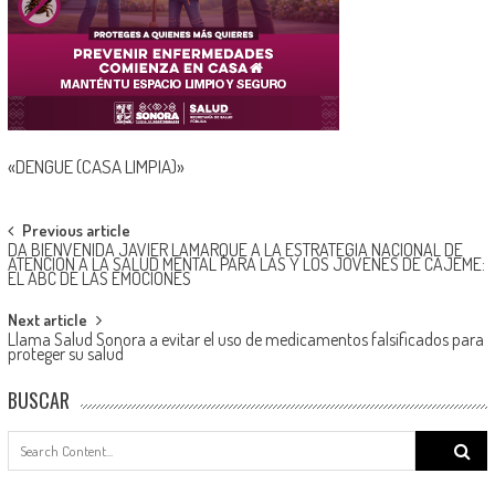
«DENGUE (CASA LIMPIA)»
Post
Previous article
DA BIENVENIDA JAVIER LAMARQUE A LA ESTRATEGIA NACIONAL DE
navigation
ATENCIÓN A LA SALUD MENTAL PARA LAS Y LOS JÓVENES DE CAJEME:
EL ABC DE LAS EMOCIONES
Next article
Llama Salud Sonora a evitar el uso de medicamentos falsificados para
proteger su salud
BUSCAR
Search
for: