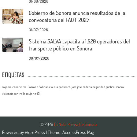
01/08/2026
Gobierno de Sonora anuncia resultados de la
convocatoria del FAOT 2027
31/07/2026
Sistema SALVA capacita a 1,520 operadores del
transporte público en Sonora
30/07/2026
ETIQUETAS
cajeme
canacintra
Carmen Salinas
claudia pablovich
josé josé
sedena
seguridad pública
sonora
violencia contra la mujer
z 43
© 2026
La Nota Prensa De Sonora
Powered by
WordPress
| Theme:
AccessPress Mag