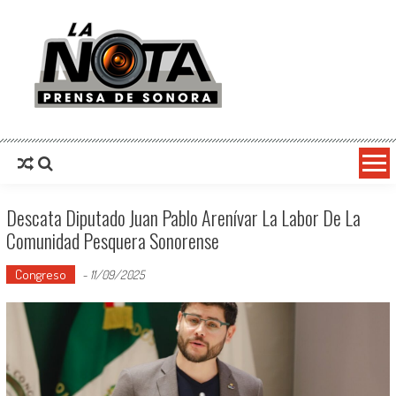
La Nota Prensa De Sonora
Noticias del día
Descata Diputado Juan Pablo Arenívar La Labor De La
Comunidad Pesquera Sonorense
Congreso
-
11/09/2025