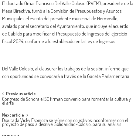
El diputado Omar Francisco Del Valle Colosio (PVEM), presidente de la
Mesa Directiva, turnó a la Comisión de Presupuestos y Asuntos
Municipales el escrito del presidente municipal de Hermosillo,
avalado por el secretario del Ayuntamiento, que incluye el acuerdo
de Cabildo para modificar el Presupuesto de Ingresos del ejercicio
fiscal 2024, conforme a lo establecido en la Ley de Ingresos.
Del Valle Colosio, al clausurar los trabajos de la sesión, informó que
con oportunidad se convocará a través de la Gaceta Parlamentaria.
Post
Previous article
Congreso de Sonora e ISC firman convenio para fomentar la cultura y
navigation
el arte
Next article
Diputada Vicky Espinoza se reúne con colectivos inconformes con el
proyecto de paso a desnivel Solidaridad-Colosio, para su análisis.