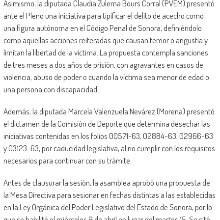
Asimismo, la diputada Claudia Zulema Bours Corral (PVEM) presentó
ante el Pleno una iniciativa para tipificar el delito de acecho como
una figura autónoma en el Código Penal de Sonora, definiéndolo
como aquellas acciones reiteradas que causan temor o angustia y
limitan la libertad de la víctima. La propuesta contempla sanciones
de tres meses a dos años de prisión, con agravantes en casos de
violencia, abuso de poder o cuando la víctima sea menor de edad o
una persona con discapacidad.
Además, la diputada Marcela Valenzuela Nevárez (Morena) presentó
el dictamen de la Comisión de Deporte que determina desechar las
iniciativas contenidas en los folios 00571-63, 02884-63, 02966-63
y 03123-63, por caducidad legislativa, al no cumplir con los requisitos
necesarios para continuar con su trámite.
Antes de clausurar la sesión, la asamblea aprobó una propuesta de
la Mesa Directiva para sesionar en fechas distintas a las establecidas
en la Ley Orgánica del Poder Legislativo del Estado de Sonora, por lo
que se habilitó el miércoles 9 de abril en lugar del martes 15. Se citó