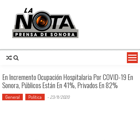
La Nota Prensa De Sonora
Noticias del día
En Incremento Ocupación Hospitalaria Por COVID-19 En
Sonora, Públicos Están En 41%, Privados En 82%
General
Política
-
23/11/2020