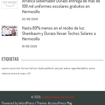
Arranca Gobernador Durazo entrega de más de
109 mil uniformes escolares gratuitos en
Hermosillo
02/08/2026
Hasta 89% menos en el recibo de luz:
Sheinbaum y Durazo llevan Techos Solares a
Hermosillo
01/08/2026
ETIQUETAS
cajeme
canacintra
Carmen Salinas
claudia pablovich
josé josé
sedena
seguridad pública
sonora
violencia contra la mujer
z 43
© 2026
La Nota Prensa De Sonora
Powered by
WordPress
| Theme:
AccessPress Mag