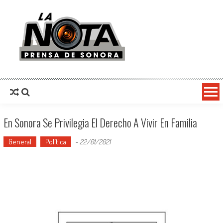
La Nota Prensa De Sonora
Noticias del día
En Sonora Se Privilegia El Derecho A Vivir En Familia
General
Política
-
22/01/2021