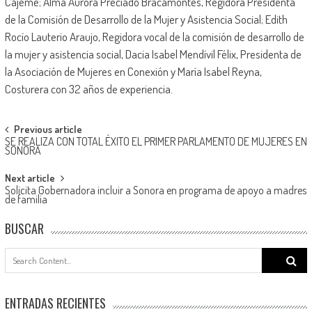
Cajeme; Alma Aurora Preciado Bracamontes, Regidora Presidenta
de la Comisión de Desarrollo de la Mujer y Asistencia Social; Edith
Rocío Lauterio Araujo, Regidora vocal de la comisión de desarrollo de
la mujer y asistencia social, Dacia Isabel Mendívil Félix, Presidenta de
la Asociación de Mujeres en Conexión y María Isabel Reyna,
Costurera con 32 años de experiencia.​
Post
Previous article
SE REALIZA CON TOTAL ÉXITO EL PRIMER PARLAMENTO DE MUJERES EN
navigation
SONORA
Next article
Solicita Gobernadora incluir a Sonora en programa de apoyo a madres
de familia
BUSCAR
Search
for:
ENTRADAS RECIENTES