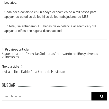
becarios.
Cada beca consistió en un apoyo económico de 4 mil pesos para
apoyar los estudios de los hijos de los trabajadores de UES.
En total, se entregaron 115 becas de excelencia académica y 10
apoyos a niños con alguna discapacidad.
Post
Previous article
Sigue programa “Familias Solidarias” apoyando a niños y jóvenes
navigation
vulnerables
Next article
Invita Leticia Calderón a Foros de Movilidad
BUSCAR
Search
for: