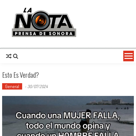
La Nota Prensa De Sonora
Noticias del día
Esto Es Verdad?
General
-
30/07/2024