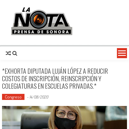
La Nota Prensa De Sonora
Noticias del día
*EXHORTA DIPUTADA LUJÁN LÓPEZ A REDUCIR
COSTOS DE INSCRIPCIÓN, REINSCRIPCIÓN Y
COLEGIATURAS EN ESCUELAS PRIVADAS.*
Congreso
-
14/08/2020