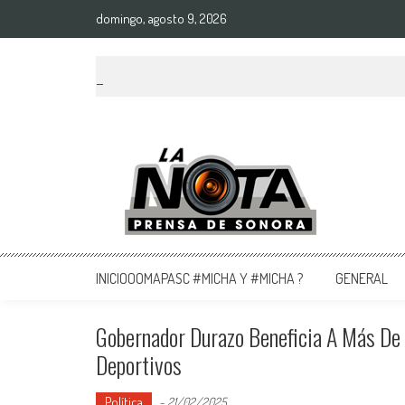
domingo, agosto 9, 2026
La Nota Prensa De Sonora
Noticias del día
INICIOOOMAPASC #MICHA Y #MICHA ?
GENERAL
Gobernador Durazo Beneficia A Más De
Deportivos
Política
-
21/02/2025