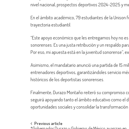
nivel nacional, prospectos deportivos 2024-2025 y me
En el ámbito académico, 79 estudiantes de la Unison f
trayectoria estudiantil.
“Este apoyo económico que les entregamos hoy no es gra
sonorenses. Es una justa retribución y un respaldo par
Por eso, mi apuesta está en la juventud sonorense”, e
Asimismo, el mandatario anunció una partida de 15 mil
entrenadores deportivos, garantizándoles servicio médi
históricos de los deportistas sonorenses.
Finalmente, Durazo Montaño reiteró su compromiso co
seguirá apoyando tanto el ámbito educativo como el d
oportunidades sociales y consolidar la transformación 
Post
Previous article
*Gobernador Durazo y Gobierno de México avanzan en