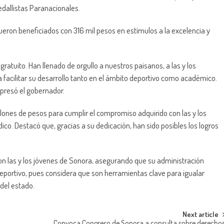
dallistas Paranacionales.
ueron beneficiados con 316 mil pesos en estímulos a la excelencia y
tuito. Han llenado de orgullo a nuestros paisanos, a las y los
a facilitar su desarrollo tanto en el ámbito deportivo como académico.
xpresó el gobernador.
lones de pesos para cumplir el compromiso adquirido con las y los
co. Destacó que, gracias a su dedicación, han sido posibles los logros
n las y los jóvenes de Sonora, asegurando que su administración
eportivo, pues considera que son herramientas clave para igualar
del estado.
Next article
Convoca Congreso de Sonora a consulta sobre derecho