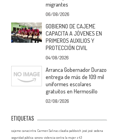
migrantes
06/08/2026
GOBIERNO DE CAJEME
CAPACITA A JÓVENES EN
PRIMEROS AUXILIOS Y
PROTECCIÓN CIVIL
04/08/2026
Arranca Gobernador Durazo
entrega de más de 109 mil
uniformes escolares
gratuitos en Hermosillo
02/08/2026
ETIQUETAS
cajeme
canacintra
Carmen Salinas
claudia pablovich
josé josé
sedena
a
seguridad pública
sonora
violencia contra la mujer
z 43