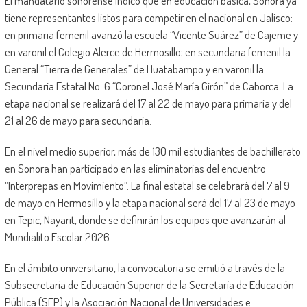
El mandatario sonorense indicó que en educación básica, Sonora ya
tiene representantes listos para competir en el nacional en Jalisco:
en primaria femenil avanzó la escuela “Vicente Suárez” de Cajeme y
en varonil el Colegio Alerce de Hermosillo; en secundaria femenil la
General “Tierra de Generales” de Huatabampo y en varonil la
Secundaria Estatal No. 6 “Coronel José María Girón” de Caborca. La
etapa nacional se realizará del 17 al 22 de mayo para primaria y del
21 al 26 de mayo para secundaria.
En el nivel medio superior, más de 130 mil estudiantes de bachillerato
en Sonora han participado en las eliminatorias del encuentro
“Interprepas en Movimiento”. La final estatal se celebrará del 7 al 9
de mayo en Hermosillo y la etapa nacional será del 17 al 23 de mayo
en Tepic, Nayarit, donde se definirán los equipos que avanzarán al
Mundialito Escolar 2026.
En el ámbito universitario, la convocatoria se emitió a través de la
Subsecretaría de Educación Superior de la Secretaría de Educación
Pública (SEP) y la Asociación Nacional de Universidades e