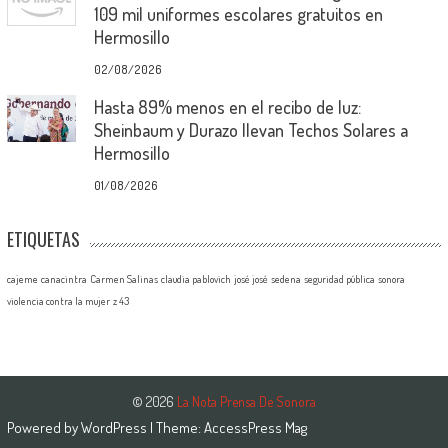
109 mil uniformes escolares gratuitos en
Hermosillo
02/08/2026
Hasta 89% menos en el recibo de luz:
Sheinbaum y Durazo llevan Techos Solares a
Hermosillo
01/08/2026
ETIQUETAS
cajeme
canacintra
Carmen Salinas
claudia pablovich
josé josé
sedena
seguridad pública
sonora
violencia contra la mujer
z 43
© 2026
La Nota Prensa De Sonora
Powered by
WordPress
| Theme:
AccessPress Mag