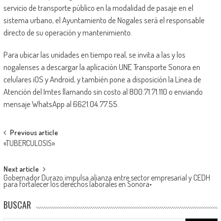
servicio de transporte público en la modalidad de pasaje en el
sistema urbano, el Ayuntamiento de Nogales será el responsable
directo de su operación y mantenimiento.
Para ubicar las unidades en tiempo real, se invita a las y los
nogalenses a descargar la aplicación UNE Transporte Sonora en
celulares iOS y Android, y también pone a disposición la Línea de
Atención del Imtes llamando sin costo al 800.71.71.110 o enviando
mensaje WhatsApp al 6621.04.77.55.
Post
Previous article
«TUBERCULOSIS»
navigation
Next article
Gobernador Durazo impulsa alianza entre sector empresarial y CEDH
para fortalecer los derechos laborales en Sonora•
BUSCAR