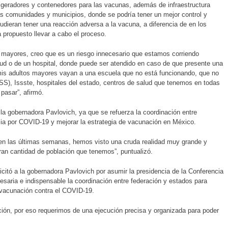
rigeradores y contenedores para las vacunas, además de infraestructura
as comunidades y municipios, donde se podría tener un mejor control y
udieran tener una reacción adversa a la vacuna, a diferencia de en los
 propuesto llevar a cabo el proceso.
mayores, creo que es un riesgo innecesario que estamos corriendo
ud o de un hospital, donde puede ser atendido en caso de que presente una
mis adultos mayores vayan a una escuela que no está funcionando, que no
MSS), Issste, hospitales del estado, centros de salud que tenemos en todas
asar”, afirmó.
la gobernadora Pavlovich, ya que se refuerza la coordinación entre
mia por COVID-19 y mejorar la estrategia de vacunación en México.
 en las últimas semanas, hemos visto una cruda realidad muy grande y
ran cantidad de población que tenemos”, puntualizó.
citó a la gobernadora Pavlovich por asumir la presidencia de la Conferencia
aria e indispensable la coordinación entre federación y estados para
 vacunación contra el COVID-19.
ión, por eso requerimos de una ejecución precisa y organizada para poder