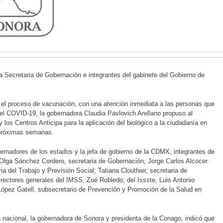
la Secretaria de Gobernación e integrantes del gabinete del Gobierno de
n el proceso de vacunación, con una atención inmediata a las personas que
el COVID-19, la gobernadora Claudia Pavlovich Arellano propuso al
 los Centros Anticipa para la aplicación del biológico a la ciudadanía en
 próximas semanas.
obernadores de los estados y la jefa de gobierno de la CDMX, integrantes de
Olga Sánchez Cordero, secretaria de Gobernación, Jorge Carlos Alcocer
ia del Trabajo y Previsión Social; Tatiana Clouthier, secretaria de
irectores generales del IMSS, Zoé Robledo; del Issste, Luis Antonio
 López Gatell, subsecretario de Prevención y Promoción de la Salud en
 nacional, la gobernadora de Sonora y presidenta de la Conago, indicó que