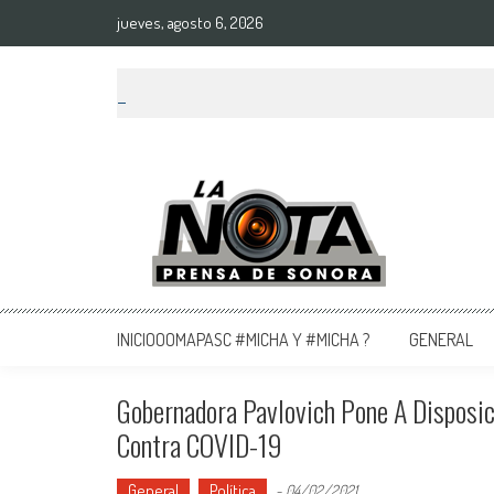
jueves, agosto 6, 2026
La Nota Prensa De Sonora
Noticias del día
INICIOOOMAPASC #MICHA Y #MICHA ?
GENERAL
Gobernadora Pavlovich Pone A Disposic
Contra COVID-19
General
Política
-
04/02/2021