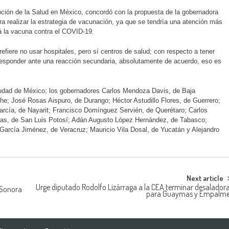
ción de la Salud en México, concordó con la propuesta de la gobernadora
ara realizar la estrategia de vacunación, ya que se tendría una atención más
á la vacuna contra el COVID-19.
efiere no usar hospitales, pero sí centros de salud; con respecto a tener
 responder ante una reacción secundaria, absolutamente de acuerdo, eso es
iudad de México; los gobernadores Carlos Mendoza Davis, de Baja
e; José Rosas Aispuro, de Durango; Héctor Astudillo Flores, de Guerrero;
rcía, de Nayarit; Francisco Domínguez Servién, de Querétaro; Carlos
as, de San Luis Potosí; Adán Augusto López Hernández, de Tabasco;
García Jiménez, de Veracruz; Mauricio Vila Dosal, de Yucatán y Alejandro
Next article
Urge diputado Rodolfo Lizárraga a la CEA terminar desalador
n Sonora
para Guaymas y Empalm