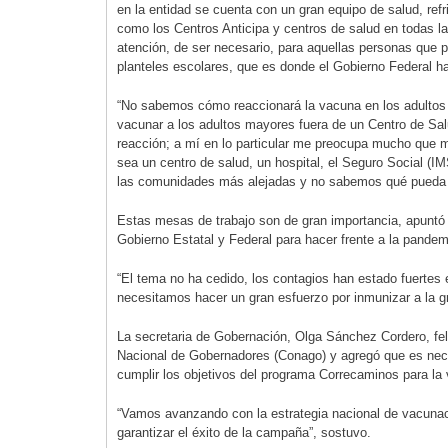
en la entidad se cuenta con un gran equipo de salud, ref
como los Centros Anticipa y centros de salud en todas l
atención, de ser necesario, para aquellas personas que p
planteles escolares, que es donde el Gobierno Federal ha
“No sabemos cómo reaccionará la vacuna en los adultos 
vacunar a los adultos mayores fuera de un Centro de Sal
reacción; a mí en lo particular me preocupa mucho que 
sea un centro de salud, un hospital, el Seguro Social (I
las comunidades más alejadas y no sabemos qué pueda p
Estas mesas de trabajo son de gran importancia, apuntó 
Gobierno Estatal y Federal para hacer frente a la pande
“El tema no ha cedido, los contagios han estado fuertes
necesitamos hacer un gran esfuerzo por inmunizar a la g
La secretaria de Gobernación, Olga Sánchez Cordero, feli
Nacional de Gobernadores (Conago) y agregó que es neces
cumplir los objetivos del programa Correcaminos para la
“Vamos avanzando con la estrategia nacional de vacunac
garantizar el éxito de la campaña”, sostuvo.