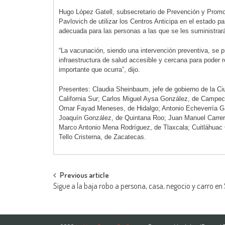
Hugo López Gatell, subsecretario de Prevención y Promo
Pavlovich de utilizar los Centros Anticipa en el estado p
adecuada para las personas a las que se les suministrar
“La vacunación, siendo una intervención preventiva, se pr
infraestructura de salud accesible y cercana para poder
importante que ocurra”, dijo.
Presentes: Claudia Sheinbaum, jefe de gobierno de la C
California Sur; Carlos Miguel Aysa González, de Campech
Omar Fayad Meneses, de Hidalgo; Antonio Echeverría Ga
Joaquín González, de Quintana Roo; Juan Manuel Carrer
Marco Antonio Mena Rodríguez, de Tlaxcala; Cuitláhuac 
Tello Cristerna, de Zacatecas.
Post
Previous article
Sigue a la baja robo a persona, casa, negocio y carro e
navigation