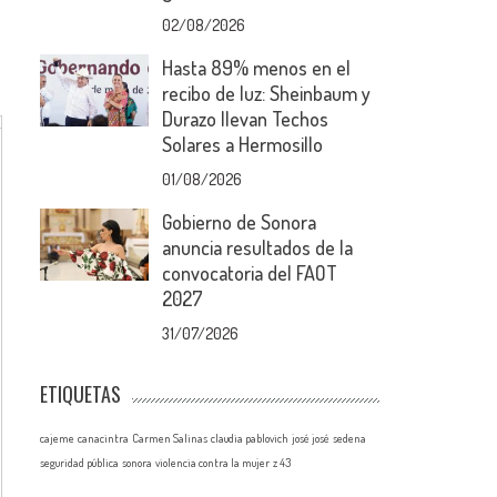
02/08/2026
Hasta 89% menos en el
recibo de luz: Sheinbaum y
Durazo llevan Techos
Solares a Hermosillo
01/08/2026
Gobierno de Sonora
anuncia resultados de la
convocatoria del FAOT
2027
31/07/2026
ETIQUETAS
cajeme
canacintra
Carmen Salinas
claudia pablovich
josé josé
sedena
seguridad pública
sonora
violencia contra la mujer
z 43