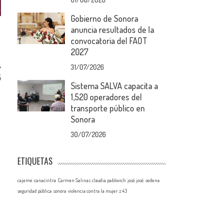
Gobierno de Sonora
anuncia resultados de la
convocatoria del FAOT
2027
31/07/2026
5
Sistema SALVA capacita a
1,520 operadores del
transporte público en
Sonora
30/07/2026
ETIQUETAS
cajeme
canacintra
Carmen Salinas
claudia pablovich
josé josé
sedena
seguridad pública
sonora
violencia contra la mujer
z 43