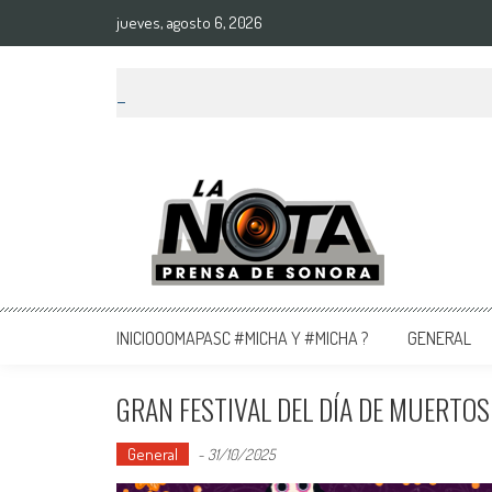
jueves, agosto 6, 2026
La Nota Prensa De Sonora
Noticias del día
INICIOOOMAPASC #MICHA Y #MICHA ?
GENERAL
GRAN FESTIVAL DEL DÍA DE MUERTO
General
-
31/10/2025