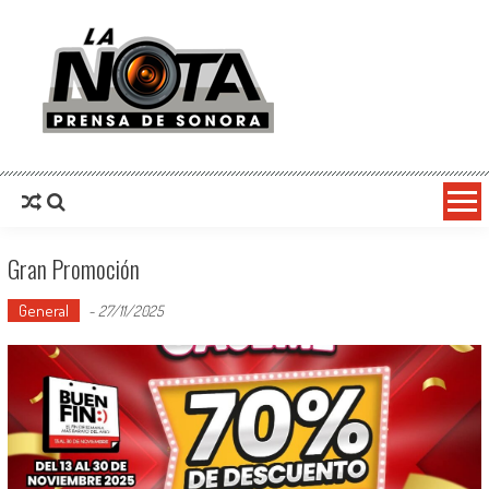
La Nota Prensa De Sonora
Noticias del día
Gran Promoción
General
-
27/11/2025