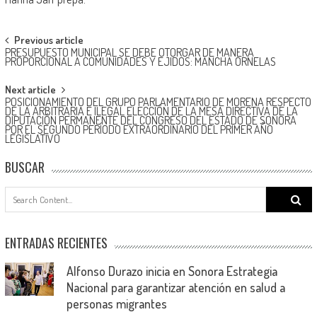
Post
Previous article
PRESUPUESTO MUNICIPAL SE DEBE OTORGAR DE MANERA
navigation
PROPORCIONAL A COMUNIDADES Y EJIDOS: MANCHA ORNELAS
Next article
POSICIONAMIENTO DEL GRUPO PARLAMENTARIO DE MORENA RESPECTO
DE LA ARBITRARIA E ILEGAL ELECCIÓN DE LA MESA DIRECTIVA DE LA
DIPUTACIÓN PERMANENTE DEL CONGRESO DEL ESTADO DE SONORA
POR EL SEGUNDO PERÍODO EXTRAORDINARIO DEL PRIMER AÑO
LEGISLATIVO
BUSCAR
Search
for:
ENTRADAS RECIENTES
Alfonso Durazo inicia en Sonora Estrategia
Nacional para garantizar atención en salud a
personas migrantes