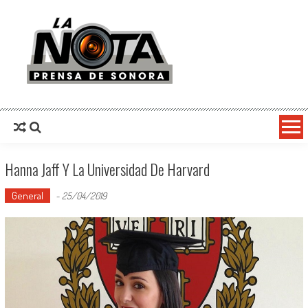
La Nota Prensa De Sonora
Noticias del día
Hanna Jaff Y La Universidad De Harvard
General
-
25/04/2019