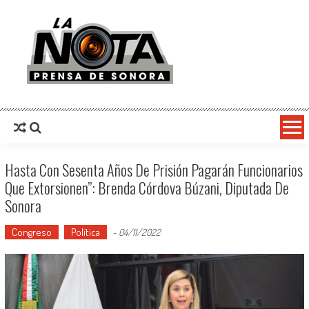
La Nota Prensa De Sonora
Noticias del día
Hasta Con Sesenta Años De Prisión Pagarán Funcionarios
Que Extorsionen”: Brenda Córdova Búzani, Diputada De
Sonora
Congreso
Política
-
04/11/2022