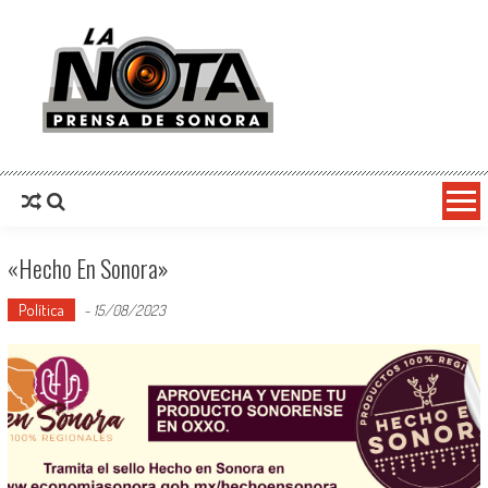
La Nota Prensa De Sonora
Noticias del día
«Hecho En Sonora»
Política
-
15/08/2023