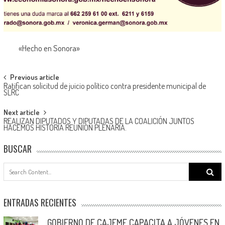
«Hecho en Sonora»
Post
Previous article
Ratifican solicitud de juicio político contra presidente municipal de
navigation
SLRC
Next article
REALIZAN DIPUTADOS Y DIPUTADAS DE LA COALICIÓN JUNTOS
HACEMOS HISTORIA REUNIÓN PLENARIA.
BUSCAR
Search
for:
ENTRADAS RECIENTES
GOBIERNO DE CAJEME CAPACITA A JÓVENES EN