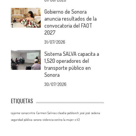
Gobierno de Sonora
anuncia resultados de la
convocatoria del FAOT
2027
31/07/2026
Sistema SALVA capacita a
1,520 operadores del
transporte público en
Sonora
30/07/2026
ETIQUETAS
cajeme
canacintra
Carmen Salinas
claudia pablovich
josé josé
sedena
seguridad pública
sonora
violencia contra la mujer
z 43