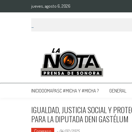
jueves, agosto 6, 2026
La Nota Prensa De Sonora
Noticias del día
INICIOOOMAPASC #MICHA Y #MICHA ?
GENERAL
IGUALDAD, JUSTICIA SOCIAL Y PROT
PARA LA DIPUTADA DENI GASTÉLUM
Congreso
-
04/02/2025