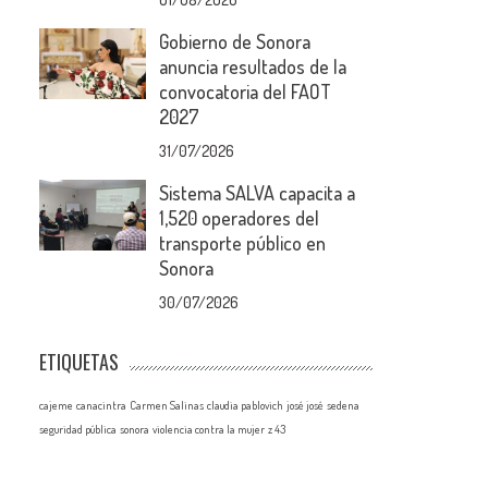
Gobierno de Sonora
anuncia resultados de la
convocatoria del FAOT
2027
31/07/2026
Sistema SALVA capacita a
1,520 operadores del
transporte público en
Sonora
30/07/2026
ETIQUETAS
cajeme
canacintra
Carmen Salinas
claudia pablovich
josé josé
sedena
seguridad pública
sonora
violencia contra la mujer
z 43