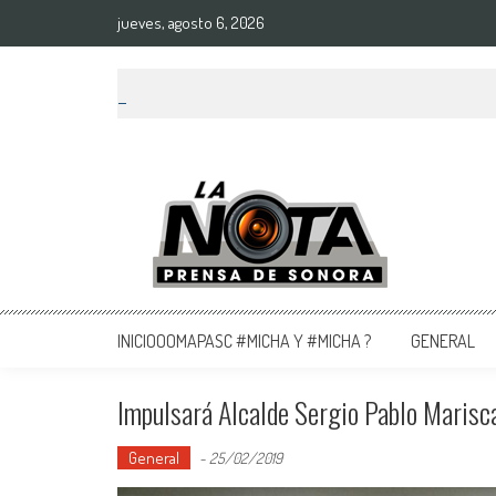
jueves, agosto 6, 2026
La Nota Prensa De Sonora
Noticias del día
INICIOOOMAPASC #MICHA Y #MICHA ?
GENERAL
Impulsará Alcalde Sergio Pablo Marisc
General
-
25/02/2019