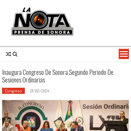
La Nota Prensa De Sonora
Noticias del día
Inaugura Congreso De Sonora Segundo Periodo De
Sesiones Ordinarias
Congreso
-
01/02/2024