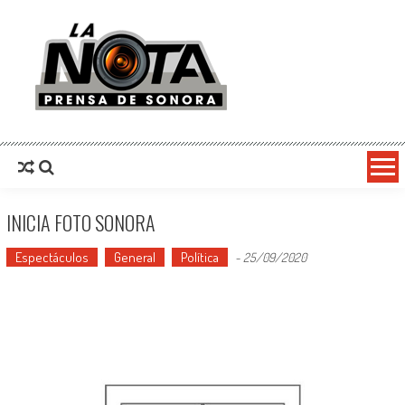
La Nota Prensa De Sonora
Noticias del día
INICIA FOTO SONORA
Espectáculos
General
Política
-
25/09/2020