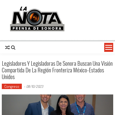
La Nota Prensa De Sonora
Noticias del día
Legisladores Y Legisladoras De Sonora Buscan Una Visión
Compartida De La Región Fronteriza México-Estados
Unidos
Congreso
-
08/10/2023