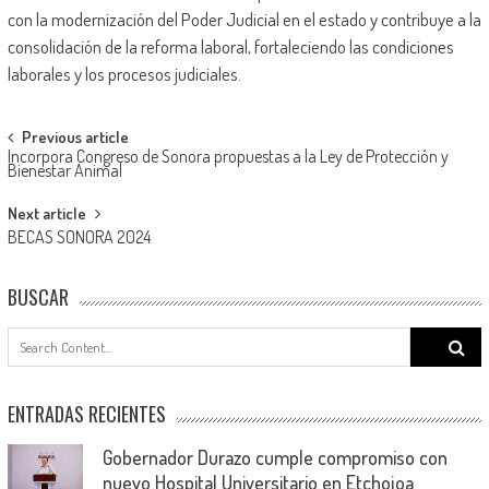
con la modernización del Poder Judicial en el estado y contribuye a la
consolidación de la reforma laboral, fortaleciendo las condiciones
laborales y los procesos judiciales.
Post
Previous article
Incorpora Congreso de Sonora propuestas a la Ley de Protección y
navigation
Bienestar Animal
Next article
BECAS SONORA 2024
BUSCAR
Search
for:
ENTRADAS RECIENTES
Gobernador Durazo cumple compromiso con
nuevo Hospital Universitario en Etchojoa