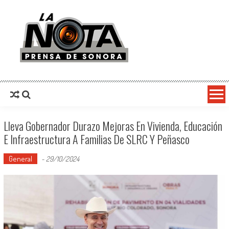
La Nota Prensa De Sonora
Noticias del día
Lleva Gobernador Durazo Mejoras En Vivienda, Educación
E Infraestructura A Familias De SLRC Y Peñasco
General
-
29/10/2024